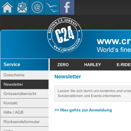
Service
ZERO
HARLEY
E-RIDE
Gutscheine
Newsletter
Newsletter
Lassen Sie sich durch uns kostenlos und unve
Grössenübersicht
Sonderaktionen und Events informieren.
Kontakt
>> Hier gehts zur Anmeldung
Hilfe / AGB
Rücksendeformular