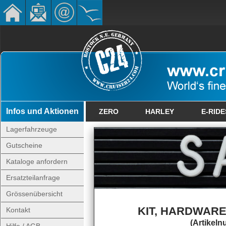
Infos und Aktionen
ZERO
HARLEY
E-RIDE
Lagerfahrzeuge
Gutscheine
Kataloge anfordern
Ersatzteilanfrage
Grössenübersicht
KIT, HARDWAR
Kontakt
(Artikel