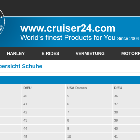
HARLEY
E-RIDES
VERMIETUNG
MOTOR
ersicht Schuhe
D/EU
USA Damen
D/EU
40
5
36
41
6
37
42
7
38
43
8
39
44
9
40
45
10
41