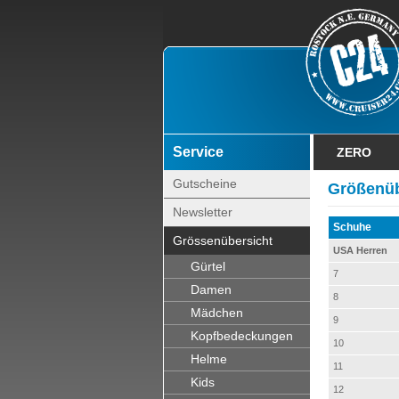
Service
ZERO
Gutscheine
Größenüb
Newsletter
Schuhe
Grössenübersicht
USA Herren
Gürtel
7
Damen
8
Mädchen
9
Kopfbedeckungen
10
Helme
11
Kids
12