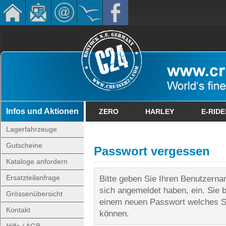
Infos und Aktionen
ZERO
HARLEY
E-RIDE
Lagerfahrzeuge
Gutscheine
Passwort vergessen
Kataloge anfordern
Ersatzteilanfrage
Bitte geben Sie Ihren Benutzerna
sich angemeldet haben, ein. Sie
Grössenübersicht
einem neuen Passwort welches Si
Kontakt
können.