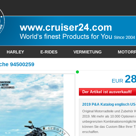
HARLEY
E-RIDES
VERMIETUNG
MOTOR
uche 94500259
28
EUR
Der Artikel ist ausverkauft!
2019 P&A Katalog englisch US
Original Motorradteile und Zubehör K
2019. Mit mehr als 10.000 Optionen 
unbegrenzten Kombinationsmöglichk
können Sie das Custom Bike Ihrer 
erschaffen.