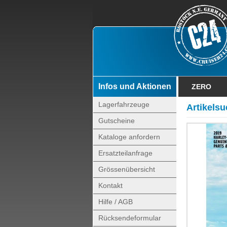
Infos und Aktionen
ZERO
Lagerfahrzeuge
Artikels
Gutscheine
Kataloge anfordern
Ersatzteilanfrage
Grössenübersicht
Kontakt
Hilfe / AGB
Rücksendeformular