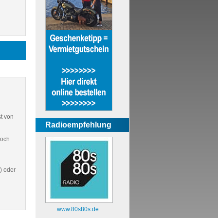
st von
Radioempfehlung
doch
) oder
www.80s80s.de