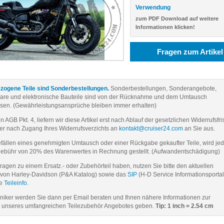
Verwendung
zum PDF Download auf weitere
Informationen klicken!
Fragen zum Artikel
zogene Teile sind Sonderbestellungen.
Sonderbestellungen, Sonderangebote,
Ware und elektronische Bauteile sind von der Rücknahme und dem Umtausch
sen. (Gewährleistungsansprüche bleiben immer erhalten)
AGB Pkt. 4, liefern wir diese Artikel erst nach Ablauf der gesetzlichen Widerrufsfri
er nach Zugang Ihres Widerrufsverzichts an
kontakt@cruiser24.com
an Sie aus.
ällen eines genehmigten Umtausch oder einer Rückgabe gekaufter Teile, wird je
gebühr von 20% des Warenwertes in Rechnung gestellt. (Aufwandentschädigung)
Fragen zu einem Ersatz.- oder Zubehörteil haben, nutzen Sie bitte den aktuellen
von Harley-Davidson (P&A Katalog) sowie das
SIP
(H-D Service Informationsportal
ie
Teileinfo
.
iker werden Sie dann per Email beraten und Ihnen nähere Informationen zur
unseres umfangreichen Teilezubehör Angebotes geben.
Tip: 1 inch = 2.54 cm