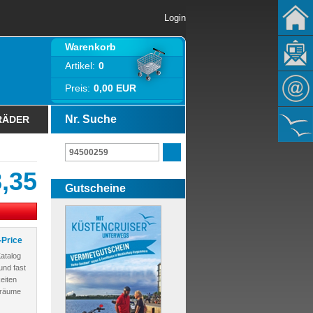
Login
Warenkorb
Artikel:
0
Preis:
0,00 EUR
Nr. Suche
RÄDER
,35
Gutscheine
-Price
atalog
und fast
eiten
Träume