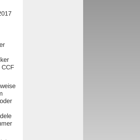
2017
er
iker
e CCF
rweise
m
oder
dele
ehmer