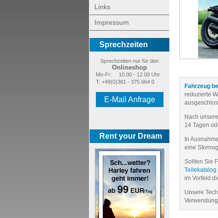
Links
Impressum
Sprechzeiten
Sprechzeiten nur für den
Onlineshop
Mo-Fr:
10.00 - 12.00 Uhr
T: +49(0)381 - 375 664 0
Fahrzeug be
reduzierte 
E-Mail Anfrage
ausgeschlos
Nach unseren 
14 Tagen od
Rent your Dream
In Ausnahmef
eine Storno
Sollten Sie 
Teilekatalog
im Vorfeld d
Unsere Techn
Verwendung 