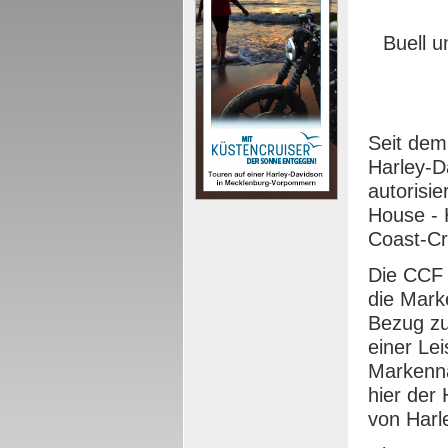
Buell 
Seit dem
Harley-
autorisi
House - 
Coast-C
Die CCF 
die Mark
Bezug zu
einer Le
Marken
hier der
von Harl