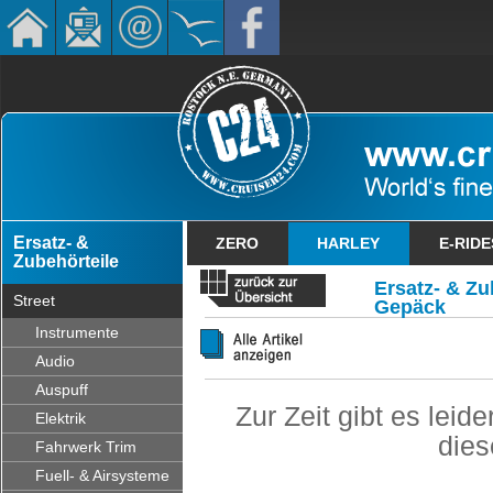
Ersatz- &
ZERO
HARLEY
E-RIDE
Zubehörteile
Ersatz- & Zub
Street
Gepäck
Instrumente
Audio
Auspuff
Zur Zeit gibt es lei
Elektrik
dies
Fahrwerk Trim
Fuell- & Airsysteme