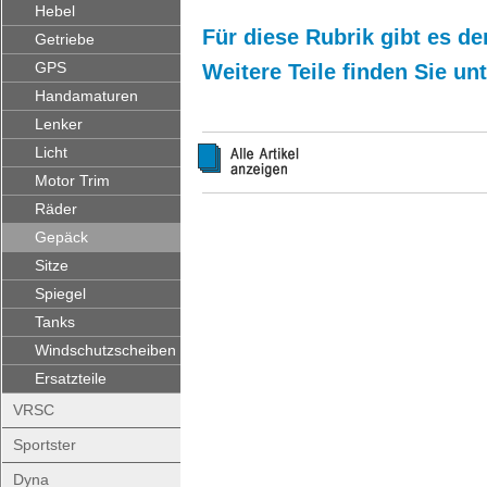
Hebel
Für diese Rubrik gibt es der
Getriebe
GPS
Weitere Teile finden Sie un
Handamaturen
Lenker
Licht
Motor Trim
Räder
Gepäck
Sitze
Spiegel
Tanks
Windschutzscheiben
Ersatzteile
VRSC
Sportster
Dyna