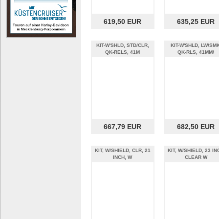
619,50 EUR
635,25 EUR
KIT-W'SHLD, STD/CLR,
KIT-W'SHLD, LW/SMK
QK-RELS, 41M
QK-RLS, 41MM/
667,79 EUR
682,50 EUR
KIT, W/SHIELD, CLR, 21
KIT, W/SHIELD, 23 IN
INCH, W
CLEAR W