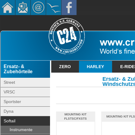
Ersatz- &
ZERO
HARLEY
E-RIDE
Zubehörteile
Ersatz- & Zu
Street
Windschutz
VRSC
Sportster
Dyna
MOUNTING KIT
MOUNTING KIT FLS
FLSTSC/FXSTS
Softail
Instrumente