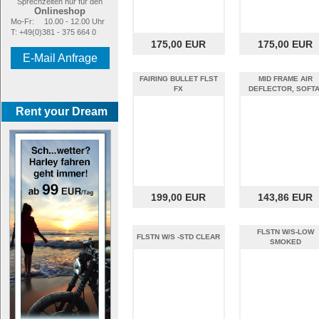
Sprechzeiten nur für den
Onlineshop
Mo-Fr:
10.00 - 12.00 Uhr
T: +49(0)381 - 375 664 0
175,00 EUR
175,00 EUR
E-Mail Anfrage
FAIRING BULLET FLST
MID FRAME AIR
FX
DEFLECTOR, SOFTA
Rent your Dream
199,00 EUR
143,86 EUR
FLSTN W/S-LOW
FLSTN W/S -STD CLEAR
SMOKED