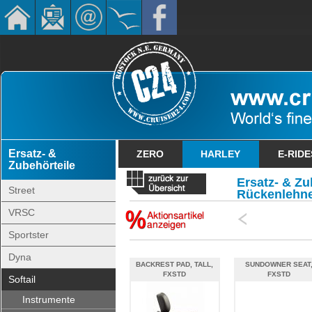
Ersatz- &
ZERO
HARLEY
E-RIDE
Zubehörteile
Ersatz- & Zu
Street
Rückenlehn
VRSC
Sportster
Dyna
BACKREST PAD, TALL,
SUNDOWNER SEAT
FXSTD
FXSTD
Softail
Instrumente