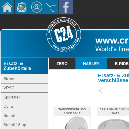
Ersatz- &
ZERO
HARLEY
E-RIDE
Zubehörteile
Ersatz- & Zub
Street
Verschlüsse
VRSC
Sportster
Dyna
TANKVERSCHLUSS
CAP POP-UP CHR V
LOCK 96-17
96-17
Softail
Softail 18 up