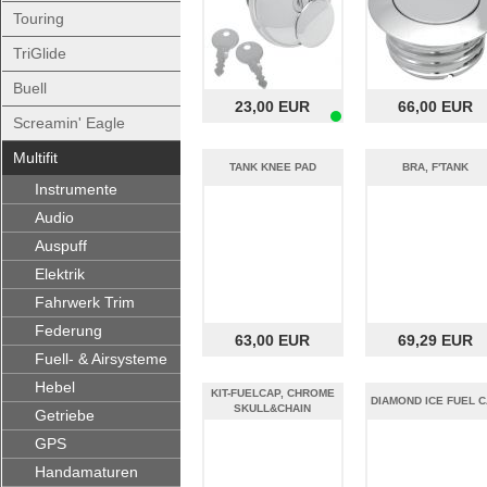
Touring
TriGlide
Buell
23,00 EUR
66,00 EUR
Screamin' Eagle
Multifit
TANK KNEE PAD
BRA, F'TANK
Instrumente
Audio
Auspuff
Elektrik
Fahrwerk Trim
Federung
63,00 EUR
69,29 EUR
Fuell- & Airsysteme
Hebel
KIT-FUELCAP, CHROME
DIAMOND ICE FUEL 
SKULL&CHAIN
Getriebe
GPS
Handamaturen