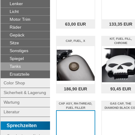
Lenker
Licht
Motor Trim
63,00 EUR
133,35 EUR
Räder
Gepäck
KIT, FUEL FILL,
CAP, FUEL, X
Sitze
CHROME
Sonstiges
Spiegel
Tanks
Ersatzteile
Color Shop
186,90 EUR
93,45 EUR
Sicherheit & Lagerung
Wartung
CAP ASY, RH-THREAD,
GAS CAP, THE
FUEL FILLER
DIAMOND BLACK C
Literatur
%%
Sprechzeiten