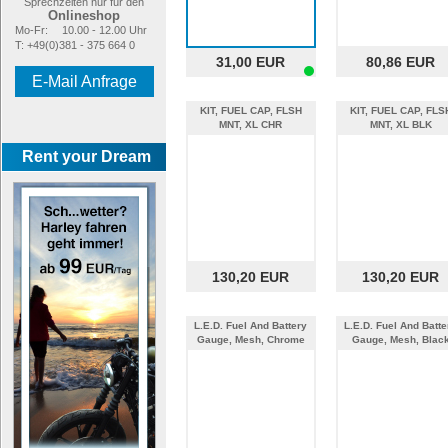
Sprechzeiten nur für den
Onlineshop
Mo-Fr:
10.00 - 12.00 Uhr
T: +49(0)381 - 375 664 0
31,00 EUR
80,86 EUR
E-Mail Anfrage
KIT, FUEL CAP, FLSH
KIT, FUEL CAP, FLS
MNT, XL CHR
MNT, XL BLK
Rent your Dream
130,20 EUR
130,20 EUR
L.E.D. Fuel And Battery
L.E.D. Fuel And Batte
Gauge, Mesh, Chrome
Gauge, Mesh, Blac