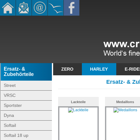
Ersatz- &
ZERO
HARLEY
E-RIDE
Zubehörteile
Ersatz- & Zu
Street
VRSC
Lackteile
Medaillons
Sportster
Dyna
Softail
Softail 18 up