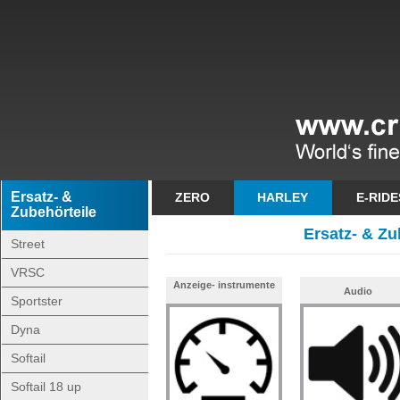
Ersatz- &
ZERO
HARLEY
E-RIDE
Zubehörteile
Ersatz- & Zub
Street
VRSC
Anzeige- instrumente
Audio
Sportster
Dyna
Softail
Softail 18 up