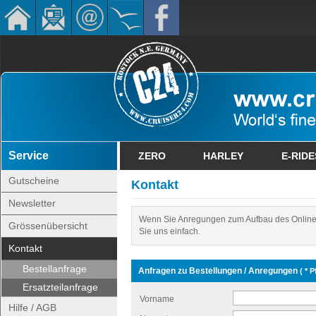
Service
ZERO
HARLEY
E-RIDE
Gutscheine
Kontakt
Newsletter
Wenn Sie Anregungen zum Aufbau des Online
Grössenübersicht
Sie uns einfach.
Kontakt
Bestellanfrage
Anfragen zu Bestellungen / Anregungen
( * P
Ersatzteilanfrage
Vorname
Hilfe / AGB