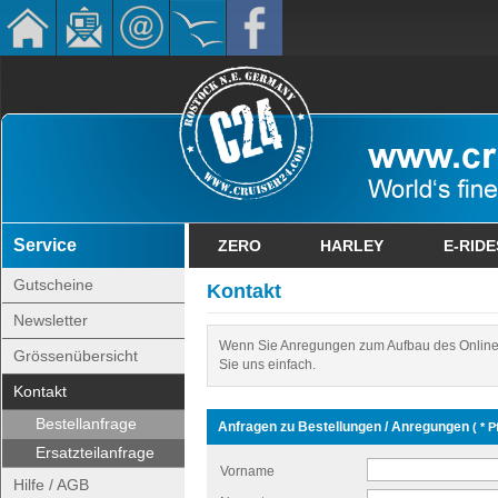
Service
ZERO
HARLEY
E-RIDE
Gutscheine
Kontakt
Newsletter
Wenn Sie Anregungen zum Aufbau des Online
Grössenübersicht
Sie uns einfach.
Kontakt
Bestellanfrage
Anfragen zu Bestellungen / Anregungen
( * P
Ersatzteilanfrage
Vorname
Hilfe / AGB