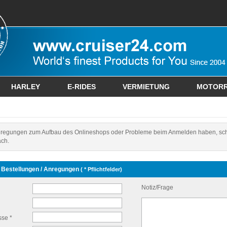
HARLEY
E-RIDES
VERMIETUNG
MOTOR
regungen zum Aufbau des Onlineshops oder Probleme beim Anmelden haben, sc
ach.
 Bestellungen / Anregungen
( * Pflichtfelder)
Notiz/Frage
sse *