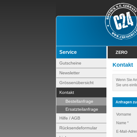
Service
ZERO
Gutscheine
Kontakt
Newsletter
Wenn Sie An
Grössenübersicht
Sie uns einf
Kontakt
Bestellanfrage
Anfragen zu
Ersatzteilanfrage
Vorname
Hilfe / AGB
Name *
Rücksendeformular
E-Mail-Adre