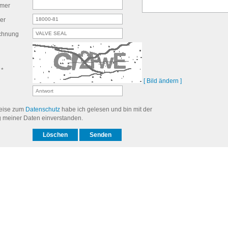
mer
er
ichnung
 *
[ Bild ändern ]
eise zum
Datenschutz
habe ich gelesen und bin mit der
g meiner Daten einverstanden.