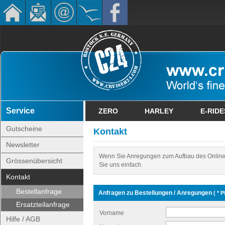
Service
ZERO
HARLEY
E-RIDE
Gutscheine
Kontakt
Newsletter
Wenn Sie Anregungen zum Aufbau des Online
Grössenübersicht
Sie uns einfach.
Kontakt
Bestellanfrage
Anfragen zu Bestellungen / Anregungen
( * P
Ersatzteilanfrage
Vorname
Hilfe / AGB