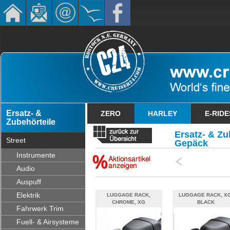
Ersatz- &
ZERO
HARLEY
E-RIDE
Zubehörteile
Ersatz- & Zub
Street
Gepäck
Instrumente
Audio
Auspuff
Elektrik
LUGGAGE RACK,
LUGGAGE RACK, XG
CHROME, XG
BLACK
Fahrwerk Trim
Fuell- & Airsysteme