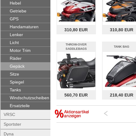
Hebel
Getriebe
GPS
Handamaturen
310,80 EUR
310,80 EUR
Lenker
Licht
THROW-OVER
TANK BAG
SADDLEBAGS
Motor Trim
Räder
Gepäck
Sitze
Spiegel
Tanks
560,70 EUR
218,40 EUR
Windschutzscheiben
Ersatzteile
VRSC
Sportster
Dyna