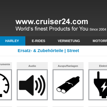
HARLEY
E-RIDES
VERMIETUNG
MOTOR
Ersatz- & Zubehörteile | Street
trumente
Audio
Auspuffanlagen
Elektr