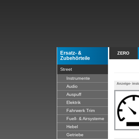
Ersatz- &
ZERO
Zubehörteile
Street
Instrumente
Anzeige- ins
Audio
Auspuff
Elektrik
Fahrwerk Trim
Fuell- & Airsysteme
Hebel
Getriebe