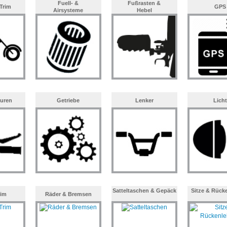
Fuell- &
Fußrasten &
Trim
GPS
Airsysteme
Hebel
uren
Getriebe
Lenker
Licht
Satteltaschen & Gepäck
Sitze & Rück
rim
Räder & Bremsen