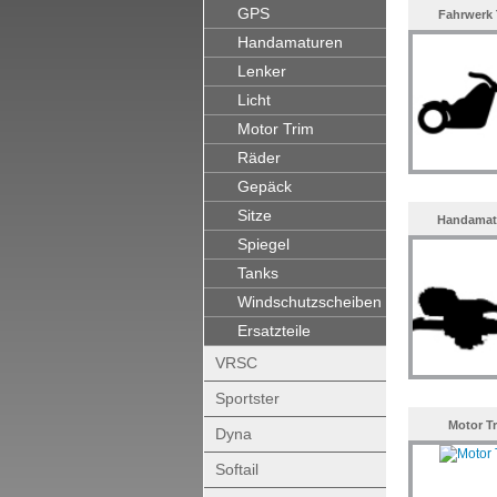
GPS
Fahrwerk 
Handamaturen
Lenker
Licht
Motor Trim
Räder
Gepäck
Sitze
Handamat
Spiegel
Tanks
Windschutzscheiben
Ersatzteile
VRSC
Sportster
Motor T
Dyna
Softail