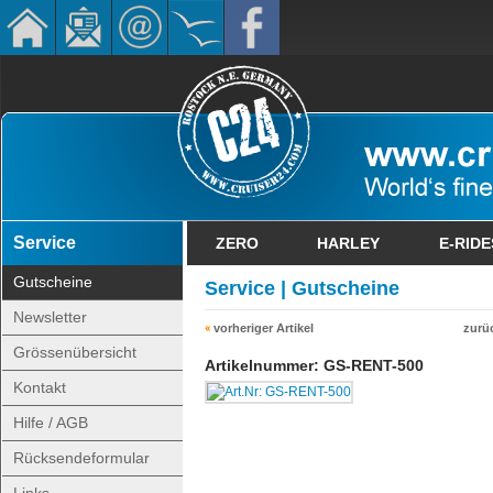
Service
ZERO
HARLEY
E-RIDE
Gutscheine
Service | Gutscheine
Newsletter
vorheriger Artikel
zurü
Grössenübersicht
Artikelnummer: GS-RENT-500
Kontakt
Hilfe / AGB
Rücksendeformular