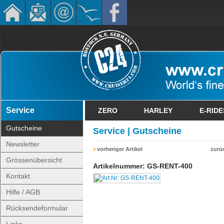
Service
ZERO
HARLEY
E-RIDE
Gutscheine
Service | Gutscheine
Newsletter
vorheriger Artikel
zurü
Grössenübersicht
Artikelnummer: GS-RENT-400
Kontakt
Hilfe / AGB
Rücksendeformular