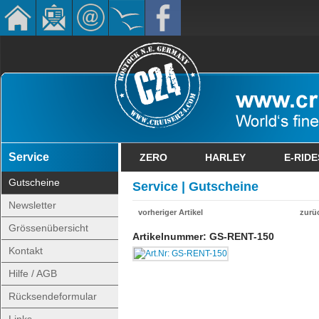
Service
ZERO
HARLEY
E-RIDE
Gutscheine
Service | Gutscheine
Newsletter
vorheriger Artikel
zurü
Grössenübersicht
Artikelnummer: GS-RENT-150
Kontakt
Hilfe / AGB
Rücksendeformular