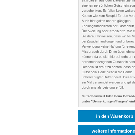
sich diesen aus oder kreieren Sie Ih
eigenen persönlichen Gutschein zu
verschenken. Es fallen keine weiter
Kosten wie zum Beispiel für den Ver
Auch hier gelten unsere gängigen
Zahlungsmodalitäten per Lastschrift,
Überweisung oder Kreditkarte. Wir 
Sie darauf hinweisen, dass wir bei Ve
bei Zuwiderhandlungen und unberech
Verwendung keine Haftung für event
Missbrauch durch Dritte übernehme
können, da es sich hierbei nicht um 
personenbezogenen Gutschein hand
Deshalb ist drauf zu achten, dass de
Gutschein-Code nicht in die Hände
unberechtigter Dritter gerät. Dieser 
ein Mal verwendet werden und gilt d
durch uns als Leistung erfüllt.
Gutscheinwert bitte beim Bezahl
unter "Bemerkungen/Fragen" eint
in den Warenkorb
weitere Information