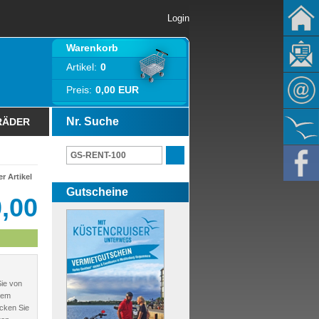
Login
Warenkorb
Artikel:
0
Preis:
0,00 EUR
Nr. Suche
RÄDER
r Artikel
Gutscheine
,00
ie von
dem
cken Sie