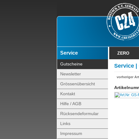
Service
ZERO
Gutscheine
Service |
Newsletter
vorheriger Art
Grössenübersicht
Artikelnum
Kontakt
Hilfe / AGB
Rücksendeformular
Links
Impressum