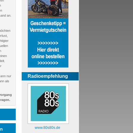
ren
m
en
sand an.
möchten
rlust,
tigter
uellen
n
einen
elt.
r
Radioempfehlung
kann nur
ann als
vorgang
ragen.
www.80s80s.de
en