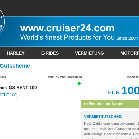
HARLEY
E-RIDES
VERMIETUNG
MOTOR
 Gutscheine
ikel
zurück zur Übersicht
nächste
100
mer: GS-RENT-100
EUR
in Rostock an Lager
VERMIETGUTSCHEIN
Nach Zahlungseingang bekommen S
uns per e-Mail einen Gutschein mit 
Aktivierungs-Code zugeschickt. Dru