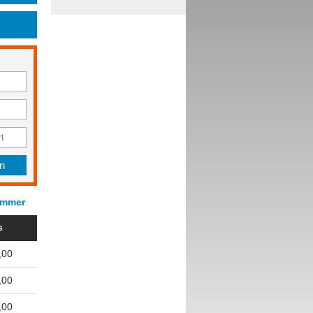
ummer
s
,00
,00
,00