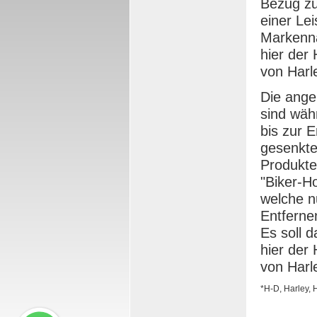
Bezug zu
einer Le
Marken
hier der
von Harl
Die ange
sind wäh
bis zur 
gesenkte
Produkte
"Biker-H
welche n
Entferne
Es soll 
hier der
von Harl
*H-D, Harley,