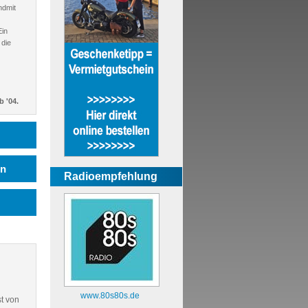
ndmit
Ein
 die
b '04.
en
Radioempfehlung
www.80s80s.de
st von