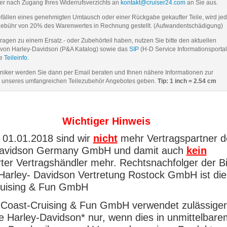
er nach Zugang Ihres Widerrufsverzichts an
kontakt@cruiser24.com
an Sie aus.
ällen eines genehmigten Umtausch oder einer Rückgabe gekaufter Teile, wird je
gebühr von 20% des Warenwertes in Rechnung gestellt. (Aufwandentschädigung)
Fragen zu einem Ersatz.- oder Zubehörteil haben, nutzen Sie bitte den aktuellen
von Harley-Davidson (P&A Katalog) sowie das
SIP
(H-D Service Informationsportal
ie
Teileinfo
.
iker werden Sie dann per Email beraten und Ihnen nähere Informationen zur
unseres umfangreichen Teilezubehör Angebotes geben.
Tip: 1 inch = 2.54 cm
Wichtiger Hinweis
 01.01.2018 sind wir
nicht
mehr Vertragspartner d
Davidson Germany GmbH und damit auch
kein
erter Vertragshändler mehr. Rechtsnachfolger der B
Harley- Davidson Vertretung Rostock GmbH ist di
ruising & Fun GmbH
Coast-Cruising & Fun GmbH verwendet zulässige
e Harley-Davidson* nur, wenn dies in unmittelbare