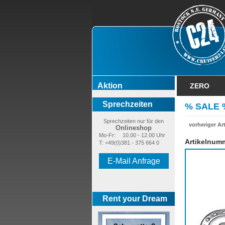
Aktion
ZERO
Sprechzeiten
% SALE 
Sprechzeiten nur für den
vorheriger Art
Onlineshop
Mo-Fr:
10.00 - 12.00 Uhr
Artikelnum
T: +49(0)381 - 375 664 0
%%
E-Mail Anfrage
Rent your Dream