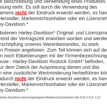
r Beschreibung und Verwendung eines Produktes 
istung steht. Es soll durch die Verwendung des
namens
nicht
der Eindruck erweckt werden, es han
 Hersteller, Markenrechtsinhaber oder ein Lizenzn
ey-Davidson.*
botenen Harley-Davidson* Original- und Lizenzpro
rend der Vertragszeit erworben worden und werde
Erschöpfung unseres Warenbestandes, zu stark
n Preisen angeboten. Zum Teil können sich auf de
n noch Etikettierungen mit der Firmenbezeichnung
ouse - Harley-Davidson Rostock GmbH" befinden,
ur dem Zweck der Auspreisung dienen und das
n eine zusätzliche Wertminderung herbeiführen kö
dadurch
nicht
der Eindruck erweckt werden, es han
 Hersteller, Markenrechtsinhaber oder ein Lizenzn
ey-Davidson.*
 Harley-Davidson sind eingetragene Markenschutzzeichen der H-D U.S.A., LLC