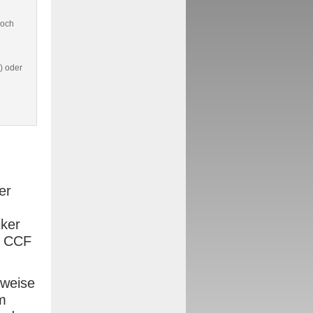
doch
) oder
er
iker
e CCF
rweise
m