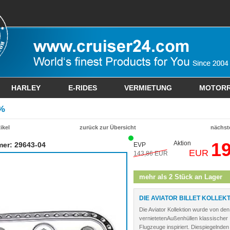
HARLEY
E-RIDES
VERMIETUNG
MOTOR
%
ikel
zurück zur Übersicht
nächste
19
Aktion
mer: 29643-04
EVP
EUR
143,86 EUR
mehr als 2 Stück an Lager
DIE AVIATOR BILLET KOLLEK
Die Aviator Kollektion wurde von den
vernietetenAußenhüllen klassischer
Flugzeuge inspiriert. Diespiegelnden