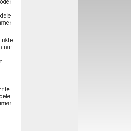
oder
dele
ehmer
dukte
n nur
n
nnte.
dele
ehmer