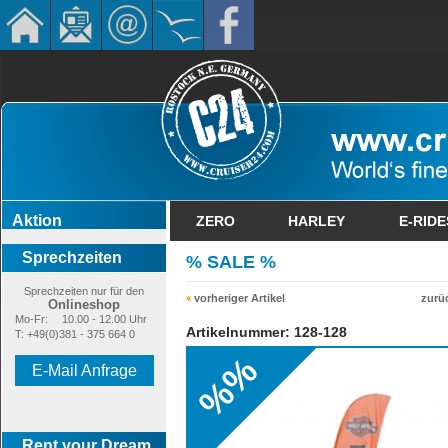
Aktion
ZERO
HARLEY
E-RIDE
Sprechzeiten
% SALE %
Sprechzeiten nur für den
vorheriger Artikel
zurü
Onlineshop
Mo-Fr:
10.00 - 12.00 Uhr
Artikelnummer: 128-128
T: +49(0)381 - 375 664 0
%%
E-Mail Anfrage
Rent your Dream