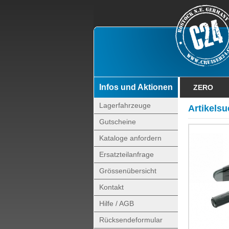
Infos und Aktionen
ZERO
Lagerfahrzeuge
Artikels
Gutscheine
Kataloge anfordern
Ersatzteilanfrage
Grössenübersicht
Kontakt
Hilfe / AGB
Rücksendeformular