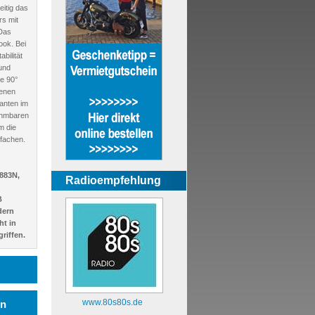
eitig das
rs mit
 Das
ook. Bei
bilität
und
e 90°
enen
anten im
ehmbaren
m die
fachen.
883N,
Radioempfehlung
B
dern
ht in
riffen.
www.80s80s.de
en