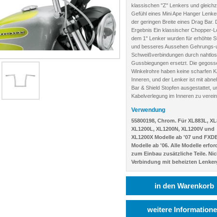
klassischen "Z" Lenkers und gleichz
Gefühl eines Mini Ape Hanger Lenke
der geringen Breite eines Drag Bar.
Ergebnis Ein klassischer Chopper-L
dem 1" Lenker wurden für erhöhte Sta
und besseres Aussehen Gehrungs-
Schweißverbindungen durch nahtlos
Gussbiegungen ersetzt. Die gegoss
Winkelrohre haben keine scharfen K
Inneren, und der Lenker ist mit abn
Bar & Shield Stopfen ausgestattet, u
Kabelverlegung im Inneren zu verein
Verwendung
55800198, Chrom. Für XL883L, XL
XL1200L, XL1200N, XL1200V und
XL1200X Modelle ab '07 und FXD
Modelle ab '06. Alle Modelle erfor
zum Einbau zusätzliche Teile. Nic
Verbindung mit beheizten Lenkerg
in den Warenkorb
weitere Information