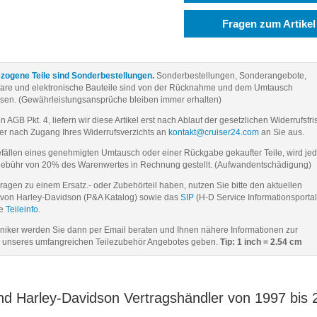
Fragen zum Artikel
zogene Teile sind Sonderbestellungen.
Sonderbestellungen, Sonderangebote,
Ware und elektronische Bauteile sind von der Rücknahme und dem Umtausch
sen. (Gewährleistungsansprüche bleiben immer erhalten)
AGB Pkt. 4, liefern wir diese Artikel erst nach Ablauf der gesetzlichen Widerrufsfri
er nach Zugang Ihres Widerrufsverzichts an
kontakt@cruiser24.com
an Sie aus.
ällen eines genehmigten Umtausch oder einer Rückgabe gekaufter Teile, wird je
gebühr von 20% des Warenwertes in Rechnung gestellt. (Aufwandentschädigung)
Fragen zu einem Ersatz.- oder Zubehörteil haben, nutzen Sie bitte den aktuellen
von Harley-Davidson (P&A Katalog) sowie das
SIP
(H-D Service Informationsportal
ie
Teileinfo
.
iker werden Sie dann per Email beraten und Ihnen nähere Informationen zur
unseres umfangreichen Teilezubehör Angebotes geben.
Tip: 1 inch = 2.54 cm
und Harley-Davidson Vertragshändler von 1997 bis 