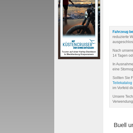
Fahrzeug be
reduzierte 
ausgeschlos
Nach unseren 
14 Tagen od
In Ausnahmef
eine Storno
Sollten Sie 
Teilekatalog
im Vorfeld d
Unsere Techn
Verwendung 
Buell 