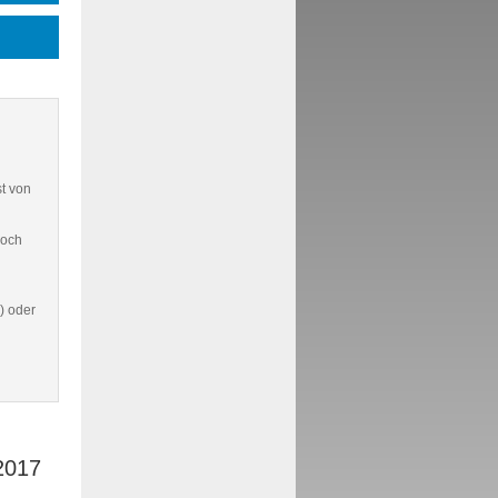
st von
doch
) oder
2017