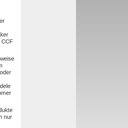
er
iker
e CCF
rweise
m
oder
dele
ehmer
dukte
n nur