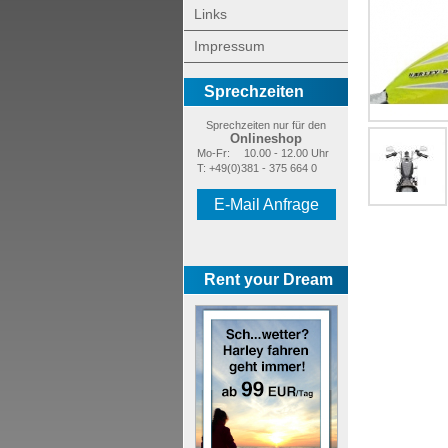
Links
Impressum
Sprechzeiten
Sprechzeiten nur für den
Onlineshop
Mo-Fr:
10.00 - 12.00 Uhr
T: +49(0)381 - 375 664 0
E-Mail Anfrage
Rent your Dream