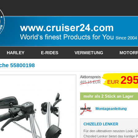
HARLEY
E-RIDES
VERMIETUNG
MOTOR
uche 55800198
295
Aktionspreis
EUR
465,15 EUR
mehr als 2 Stück an Lager
Montageanleitung
CHIZELED LENKER
Für den ultimativen neusten Look. D
Chizeled Lenker bietet das kantige Pr