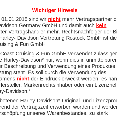
Wichtiger Hinweis
 01.01.2018 sind wir
nicht
mehr Vertragspartner d
Davidson Germany GmbH und damit auch
kein
erter Vertragshändler mehr. Rechtsnachfolger der B
Harley- Davidson Vertretung Rostock GmbH ist di
ruising & Fun GmbH
Coast-Cruising & Fun GmbH verwendet zulässige
e Harley-Davidson* nur, wenn dies in unmittelbare
r Beschreibung und Verwendung eines Produktes 
istung steht. Es soll durch die Verwendung des
namens
nicht
der Eindruck erweckt werden, es han
 Hersteller, Markenrechtsinhaber oder ein Lizenzn
ey-Davidson.*
botenen Harley-Davidson* Original- und Lizenzpro
rend der Vertragszeit erworben worden und werde
Erschöpfung unseres Warenbestandes, zu stark