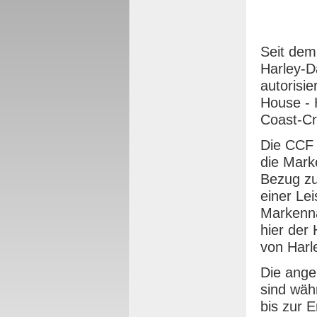
Seit dem
Harley-
autorisi
House - 
Coast-C
Die CCF 
die Mark
Bezug zu
einer Le
Marken
hier der
von Harl
Die ange
sind wäh
bis zur 